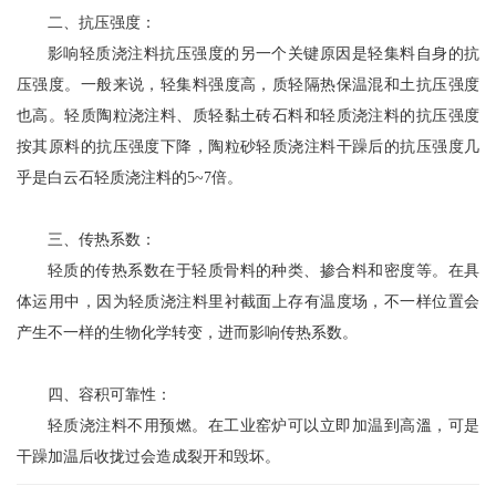
二、抗压强度：
影响轻质浇注料抗压强度的另一个关键原因是轻集料自身的抗
压强度。一般来说，轻集料强度高，质轻隔热保温混和土抗压强度
也高。轻质陶粒浇注料、质轻黏土砖石料和轻质浇注料的抗压强度
按其原料的抗压强度下降，陶粒砂轻质浇注料干躁后的抗压强度几
乎是白云石轻质浇注料的5~7倍。
三、传热系数：
轻质
的传热系数在于轻质骨料的种类、掺合料和密度等。在具
体运用中，因为轻质浇注料里衬截面上存有温度场，不一样位置会
产生不一样的生物化学转变，进而影响传热系数。
四、容积可靠性：
轻质浇注料不用预燃。在工业窑炉可以立即加温到高溫，可是
干躁加温后收拢过会造成裂开和毁坏。