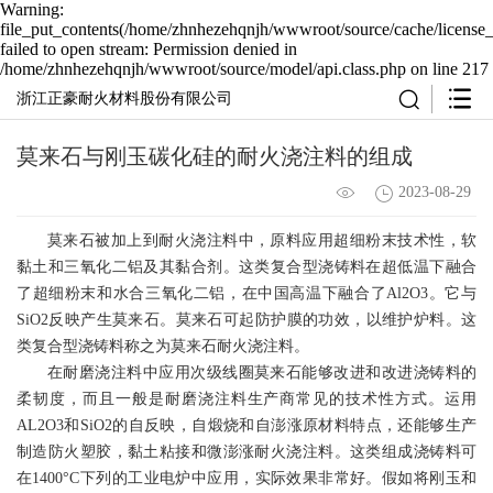
Warning:
file_put_contents(/home/zhnhezehqnjh/wwwroot/source/cache/license_
failed to open stream: Permission denied in
/home/zhnhezehqnjh/wwwroot/source/model/api.class.php on line 217
浙江正豪耐火材料股份有限公司
莫来石与刚玉碳化硅的耐火浇注料的组成
2023-08-29
莫来石被加上到耐火浇注料中，原料应用超细粉末技术性，软
黏土和三氧化二铝及其黏合剂。这类复合型浇铸料在超低温下融合
了超细粉末和水合三氧化二铝，在中国高温下融合了Al2O3。它与
SiO2反映产生莫来石。莫来石可起防护膜的功效，以维护炉料。这
类复合型浇铸料称之为莫来石耐火浇注料。
在耐磨浇注料中应用次级线圈莫来石能够改进和改进浇铸料的
柔韧度，而且一般是
耐磨浇注料
生产商常见的技术性方式。运用
AL2O3和SiO2的自反映，自煅烧和自澎涨原材料特点，还能够生产
制造防火塑胶，黏土粘接和微澎涨耐火浇注料。这类组成浇铸料可
在1400°C下列的工业电炉中应用，实际效果非常好。假如将刚玉和