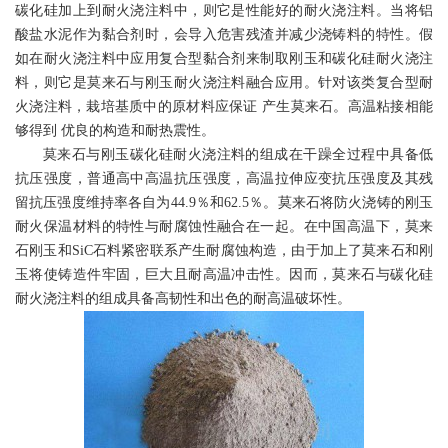
碳化硅加上到耐火浇注料中，则它是性能好的耐火浇注料。当将铝
酸盐水泥作为黏合剂时，会导入危害残渣并减少浇铸料的特性。假
如在耐火浇注料中应用复合型黏合剂来制取刚玉和碳化硅耐火浇注
料，则它是莫来石与刚玉耐火浇注料融合应用。针对该类复合型耐
火浇注料，栽培基质中的原材料应保证 产生莫来石。高温粘接相能
够得到 优良的构造和耐热震性。
莫来石与刚玉碳化硅耐火浇注料的组成在干躁全过程中具备低
抗压强度，普通高中高温抗压强度，高温拉伸应变抗压强度及其残
留抗压强度维持率各自为44.9％和62.5％。莫来石将防火浇铸的刚玉
耐火保温材料的特性与耐腐蚀性融合在一起。在中国高温下，莫来
石刚玉和SiC石料紧密联系产生耐腐蚀构造，由于加上了莫来石和刚
玉将使铸造件牢固，巨大且耐高温冲击性。因而，莫来石与碳化硅
耐火浇注料的组成具备高韧性和出色的耐高温破坏性。